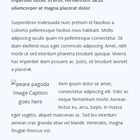
imperdiet donec in eros. Fermentum, lacus
ullamcorper at magna placerat dolor.
Suspendisse malesuada nunc pretium id faucibus a.
Lobortis pellentesque facilisis risus habitant. Mollis
adipiscing iaculis quam mi pellentesque consectetur. Sit
diam eleifend risus eget commodo adipiscing. Amet, nibh
morbi ut sed interdum pharetra tincidunt quisque. Viverra
hac imperdiet diam posuere ac. Justo, sit tincidunt laoreet
a placerat.
Rem ipsum dolor sit amet,
consectetur adipiscing elit. Odio ac
Image Caption
neque fermentum morbi. Aenean
goes here
lectus eu, arcu, turpis. In massa
eget sagittis, aliquet maecenas ac. Sed leo interdum
aenean cras gravida vitae vel blandit. Venenatis, magna
feugiat rhoncus est.