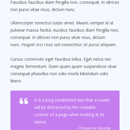
Faucibus faucibus diam fringilla non, consequat. In ultrices
non purus vitae risus, dictum nunc.
Ullamcorper senectus turpis amet. Mauris semper id ut
pulvinar massa facilisi. Aucibus faucibus diam fringilla non,
consequat. In ultrices non purus vitae risus, dictum
nunc.
Feugiat orci risus sed consectetur sit purus aliquam.
Cursus commodo eget faucibus tellus. Eget netus nec
magnis fermentum. Diam quam quam suspendisse vitae
consequat phasellus non odio morbi bibendum odio
libero.
It is a long established fact that a reader
will be distracted by the readable
content of a page when looking at its
layout.
– Cheyenne George