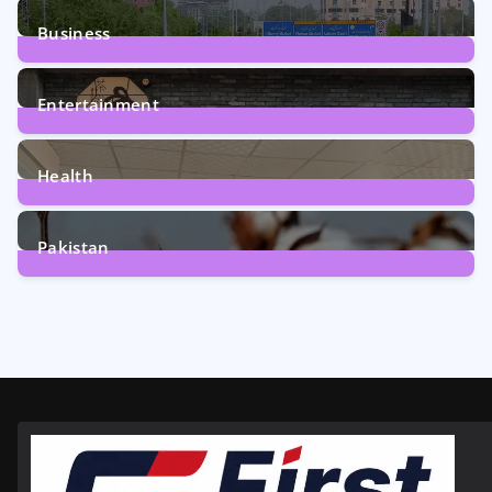
1
Post
Business
161
Posts
Entertainment
12
Posts
Health
6
Posts
Pakistan
354
Posts