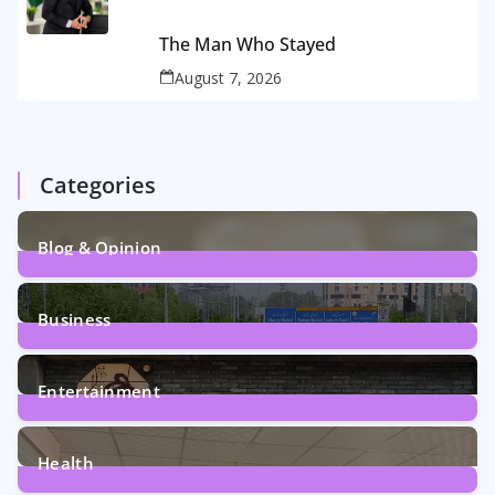
The Man Who Stayed
August 7, 2026
Categories
Blog & Opinion
2
Posts
Business
161
Posts
Entertainment
12
Posts
Health