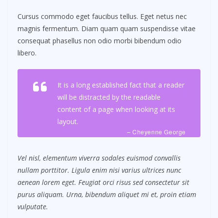
Cursus commodo eget faucibus tellus. Eget netus nec
magnis fermentum. Diam quam quam suspendisse vitae
consequat phasellus non odio morbi bibendum odio
libero.
It is a long established fact that a reader
will be distracted by the readable
content of a page when looking at its
layout.
– Cheyenne George
Vel nisl, elementum viverra sodales euismod convallis
nullam porttitor. Ligula enim nisi varius ultrices nunc
aenean lorem eget. Feugiat orci risus sed consectetur sit
purus aliquam. Urna, bibendum aliquet mi et, proin etiam
vulputate.